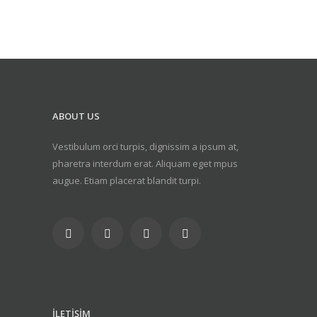
ABOUT US
Vestibulum orci turpis, dignissim a ipsum at,
pharetra interdum erat. Aliquam eget mpus
augue. Etiam placerat blandit turpi.
İLETİŞİM