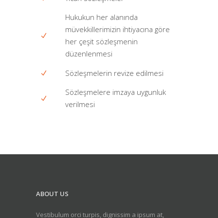
Hukukun her alanında
müvekkillerimizin ihtiyacına göre
her çeşit sözleşmenin
düzenlenmesi
Sözleşmelerin revize edilmesi
Sözleşmelere imzaya uygunluk
verilmesi
ABOUT US
Vestibulum orci turpis, dignissim a ipsum at,