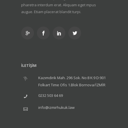
pharetra interdum erat. Aliquam eget mpus
augue. Etiam placerat blandit turpi.
İLETİŞİM
Kazımdirik Mah. 296 Sok. No:8 K:9 D:901
Folkart Time Ofis 1.Blok Bornova/İZMİR
0232 503 64 69
info@izmirhukuk.law