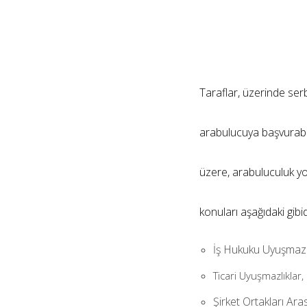
Taraflar, üzerinde ser
arabulucuya başvurabil
üzere, arabuluculuk yo
konuları aşağıdaki gibid
İş Hukuku Uyuşmazlı
Ticari Uyuşmazlıklar,
Şirket Ortakları Ara