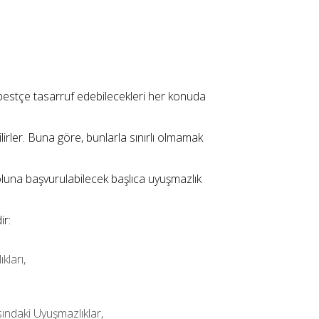
bestçe tasarruf edebilecekleri her konuda
irler. Buna göre, bunlarla sınırlı olmamak
luna başvurulabilecek başlıca uyuşmazlık
ir:
kları,
sındaki Uyuşmazlıklar,