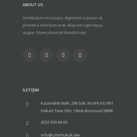
ABOUT US
Vestibulum orci turpis, dignissim a ipsum at,
pharetra interdum erat. Aliquam eget mpus
augue. Etiam placerat blandit turpi.
İLETİŞİM
Kazımdirik Mah. 296 Sok. No:8 K:9 D:901
Folkart Time Ofis 1.Blok Bornova/İZMİR
0232 503 64 69
info@izmirhukuk.law