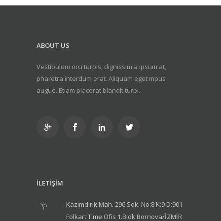
ABOUT US
Vestibulum orci turpis, dignissim a ipsum at,
pharetra interdum erat. Aliquam eget mpus
augue. Etiam placerat blandit turpi.
İLETİŞİM
Kazımdirik Mah. 296 Sok. No:8 K:9 D:901
Folkart Time Ofis 1.Blok Bornova/İZMİR