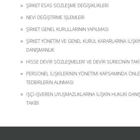
ŞİRKET ESAS SÖZLEŞME DEĞİŞİKLİKLERİ
NEVİ DEĞİŞTİRME İŞLEMLERİ
ŞİRKET GENEL KURULLARININ YAPILMASI
ŞİRKET YÖNETİM VE GENEL KURUL KARARLARINA İLİŞKİ
DANIŞMANLIK
HİSSE DEVİR SÖZLEŞMELERİ VE DEVİR SÜRECİNİN TAKİ
PERSONEL İLİŞKİLERİNİN YÖNETİMİ KAPSAMINDA ÖNLE
TEDBİRLERİN ALINMASI
İŞÇİ-İŞVEREN UYUŞMAZLIKLARINA İLİŞKİN HUKUKİ DAN
TAKİBİ